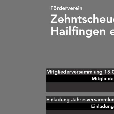
Förderverein
Zehntsc
heu
Hailfingen e
Mitgliederversammlung 15.
Mitglied
Einladung Jahresversammlu
Einladun