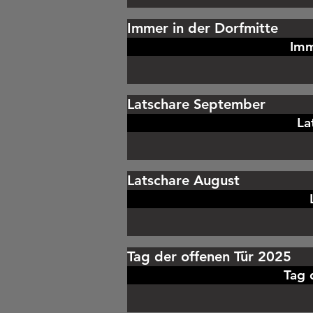
Immer in der Dorfmitte
Imm
Latschare September
La
Latschare August
Tag der offenen Tür 2025
Tag 