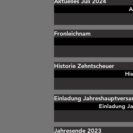
Aktuelles Juli 2024
A
Fronleichnam
Historie Zehntscheuer
Hi
Einladung Jahreshauptvers
Einladung J
Jahresende 2023