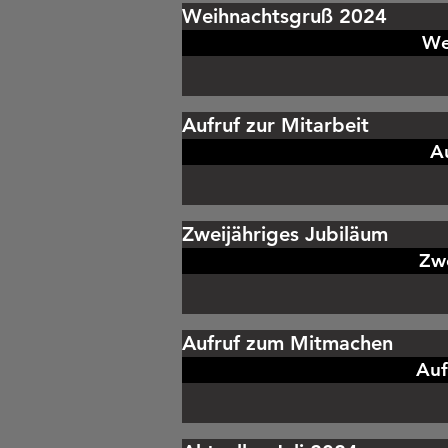
Weihnachtsgruß 2024
We
Aufruf zur Mitarbeit
Au
Zweijähriges Jubiläum
Zwe
Aufruf zum Mitmachen
Auf