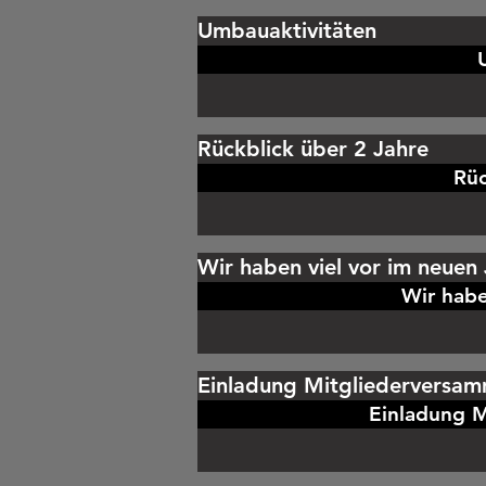
Umbauaktivitäten
Rückblick über 2 Jahre
Rüc
Wir haben viel vor im neuen 
Wir habe
Einladung Mitgliederversa
Einladung 