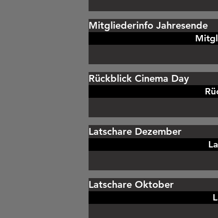
Mitgliederinfo Jahresende
Mitgl
Rückblick Cinema Day
Rü
Latschare Dezember
L
Latschare Oktober
L