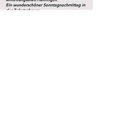
Ein wunderschöner Sonntagnachmittag in
der Zehntscheuer
7. Juli 2023
Lesen
Rottenburger Post
Eine Theaterbühne in der Dorfmitte
28. Juni 2023
Lesen
Mitteilungsblatt Hailfingen
Post vom Finanzamt
24. Februar 2023